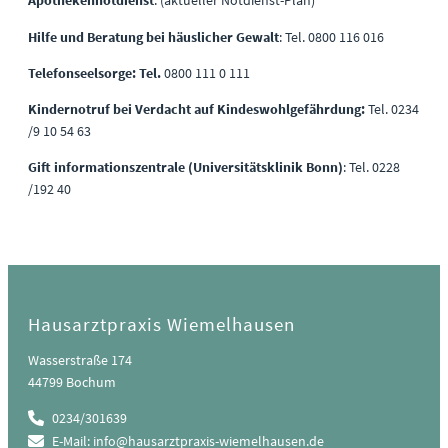
Apothekennotdienst
: (aktueller Notdienst-Plan)
Hilfe und Beratung bei häuslicher Gewalt
: Tel. 0800 116 016
Telefonseelsorge: Tel.
0800 111 0 111
Kindernotruf bei Verdacht auf Kindeswohlgefährdung:
Tel. 0234
/9 10 54 63
Gift informationszentrale (Universitätsklinik Bonn)
: Tel. 0228
/192 40
Hausarztpraxis Wiemelhausen
Wasserstraße 174
44799 Bochum
0234/301639
E-Mail: info@hausarztpraxis-wiemelhausen.de