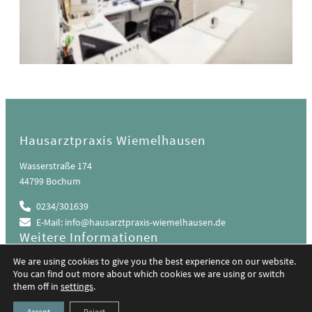
Hausarztpraxis Wiemelhausen
Wasserstraße 174
44799 Bochum
0234/301639
E-Mail: info@hausarztpraxis-wiemelhausen.de
Weitere Informationen
Kontakt
We are using cookies to give you the best experience on our website.
Impressum
You can find out more about which cookies we are using or switch
Datenschutz
them off in
settings
.
Accept
Reject